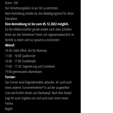
Extern: 20€
Die Teilnehmergebühr ist vor Ort zu entrichten.
Nach Anmeldung erhältst du eine Bestätigungsmail für deine 
Teilnahme.
Eine Anmeldung ist bis zum 05.12.2022 möglich.
Da die Infektionszahlen gerade wieder nach oben schießen, 
bitten wir alle Teilnehmer*innen sich eigenverantwortlich im 
Vorfeld zu testen und nur gesund zu erscheinen!
Ablauf:
10:30: Halle öffnet, Zeit für Warmup
11:00 - 16:00 Spaßturnier
16:00 - 17:00 Finalkämpfe
17:00 - 17:30 Siegerehrung und Cooldown
19:00 gemeinsames Abendessen
Turnier:
Das Turnier wird folgendermaßen ablaufen. Ihr sucht euch 
einen anderen Turnierteilnehmer*in auf der ausgeteilten 
Liste und fordert diesen zum Zweikampf. Nach dem Kampf 
tragt Ihr eurer Ergebnis ein und sucht euch einen neuen 
Fechter.
Regeln