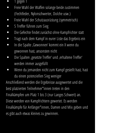
1 gegen 1
Freie Wahl der Waffen solange beide zustimmen 
(Fechtfeder, Nylonschwerter, Dolche usw.)
Freie Wahl der Schutzausrüstung (symmetrisch)
5 Treffer führen zum Sieg
Die Gefechte findet zunächst ohne Kampfrichter statt
Tragt nach dem Kampf in eurer Liste das Ergebnis ein
In die Spalte ‚Gewonnen‘ kommt ein X wenn du 
gewonnen hast, ansonsten nicht
Die Spalten ‚gesetzte Treffer‘ und ‚erhaltene Treffer‘ 
werden immer ausgefüllt
Wenn du jemanden nicht zum Kampf gestellt hast, hast 
du einen potenziellen Sieg weniger
Anschließend werden die Ergebnisse ausgewertet und die 
best platzierten Teilnehmer*innen treten in den 
Finalkämpfen um Platz 1 bis 3 (nur Langes Schwert) an. 
Diese werden von Kampfrichtern gewertet. Es werden 
Finalkämpfe für Anfänger*innen, Damen und Mix geben und 
es gibt auch etwas kleines zu gewinnen.