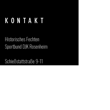
KONTAKT
Historisches Fechten
Sportbund DJK Rosenheim
Schießstattstraße 9-11
83024 Rosenheim
historischesfechtenrosenheim@gmail.co
m
IMPRESSUM