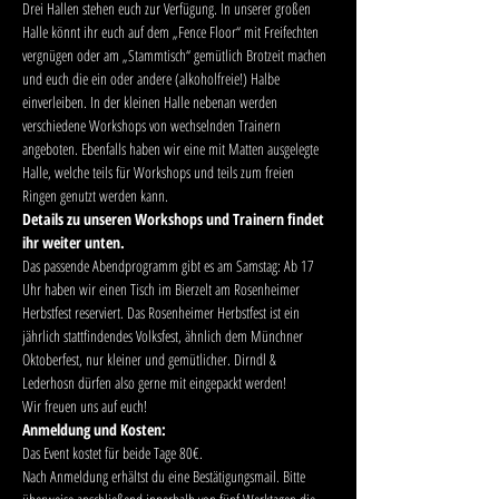
Drei Hallen stehen euch zur Verfügung. In unserer großen 
Halle könnt ihr euch auf dem „Fence Floor“ mit Freifechten 
vergnügen oder am „Stammtisch“ gemütlich Brotzeit machen 
und euch die ein oder andere (alkoholfreie!) Halbe 
einverleiben. In der kleinen Halle nebenan werden 
verschiedene Workshops von wechselnden Trainern 
angeboten. Ebenfalls haben wir eine mit Matten ausgelegte 
Halle, welche teils für Workshops und teils zum freien 
Ringen genutzt werden kann. 
Details zu unseren Workshops und Trainern findet 
ihr weiter unten.
Das passende Abendprogramm gibt es am Samstag: Ab 17 
Uhr haben wir einen Tisch im Bierzelt am Rosenheimer 
Herbstfest reserviert. Das Rosenheimer Herbstfest ist ein 
jährlich stattfindendes Volksfest, ähnlich dem Münchner 
Oktoberfest, nur kleiner und gemütlicher. Dirndl & 
Lederhosn dürfen also gerne mit eingepackt werden!
Wir freuen uns auf euch!
Anmeldung und Kosten:
Das Event kostet für beide Tage 80€.
Nach Anmeldung erhältst du eine Bestätigungsmail. Bitte 