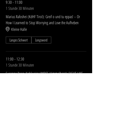
9:30 - 11:00
1 Stunde 30 Minuten
Marius Rafoshei (KdHF Tirol): Greif o und tu eppas! – Or
How I Learned to Stop Worrying and Love the Aufheben
Kleine Halle
Langes Schwert
Longsword
11:00 - 12:30
1 Stunde 30 Minuten
Susanne Popp-Kohlweiss (INDES Himmelberg): FIGHT LIKE
AN ANIMAL!
Kleine Halle
Langes Schwert
Longsword
Alle ansehen