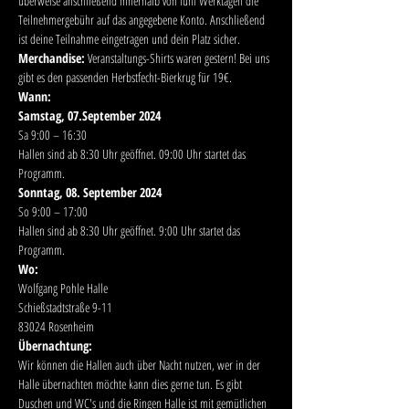
überweise anschließend innerhalb von fünf Werktagen die 
Teilnehmergebühr auf das angegebene Konto. Anschließend 
ist deine Teilnahme eingetragen und dein Platz sicher.
Merchandise: 
Veranstaltungs-Shirts waren gestern! Bei uns 
gibt es den passenden Herbstfecht-Bierkrug für 19€.
Wann:
Samstag, 07.September 2024
Sa 9:00 – 16:30
Hallen sind ab 8:30 Uhr geöffnet. 09:00 Uhr startet das 
Programm.
Sonntag, 08. September 2024
So 9:00 – 17:00
Hallen sind ab 8:30 Uhr geöffnet. 9:00 Uhr startet das 
Programm.
Wo:
Wolfgang Pohle Halle
Schießstadtstraße 9-11
83024 Rosenheim
Übernachtung:
Wir können die Hallen auch über Nacht nutzen, wer in der 
Halle übernachten möchte kann dies gerne tun. Es gibt 
Duschen und WC's und die Ringen Halle ist mit gemütlichen 