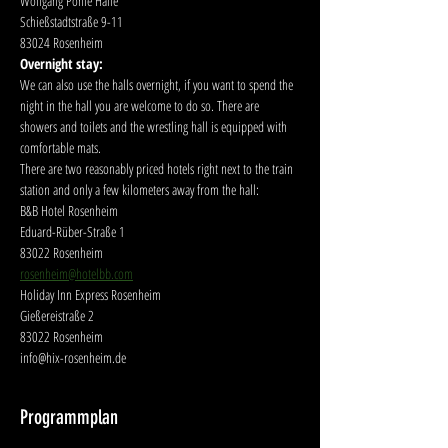
Wolfgang Pohle Halle
Schießstadtstraße 9-11
83024 Rosenheim
Overnight stay:
We can also use the halls overnight, if you want to spend the 
night in the hall you are welcome to do so. There are 
showers and toilets and the wrestling hall is equipped with 
comfortable mats.
There are two reasonably priced hotels right next to the train 
station and only a few kilometers away from the hall:
B&B Hotel Rosenheim
Eduard-Rüber-Straße 1
83022 Rosenheim
rosenheim@hotelbb.com
Holiday Inn Express Rosenheim
Gießereistraße 2
83022 Rosenheim
info@hix-rosenheim.de
Programmplan