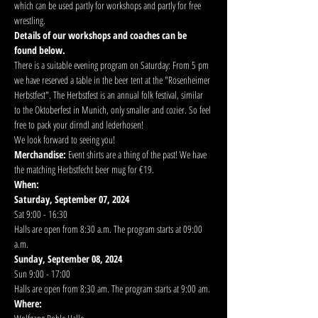
which can be used partly for workshops and partly for free 
wrestling. 
Details of our workshops and coaches can be 
found below.
There is a suitable evening program on Saturday: From 5 pm 
we have reserved a table in the beer tent at the "Rosenheimer 
Herbstfest". The Herbstfest is an annual folk festival, similar 
to the Oktoberfest in Munich, only smaller and cozier. So feel 
free to pack your dirndl and lederhosen!
We look forward to seeing you!
Merchandise: 
Event shirts are a thing of the past! We have 
the matching Herbstfecht beer mug for €19.
When:
Saturday, September 07, 2024
Sat 9:00 - 16:30
Halls are open from 8:30 a.m. The program starts at 09:00 
a.m.
Sunday, September 08, 2024
Sun 9:00 - 17:00
Halls are open from 8:30 am. The program starts at 9:00 am.
Where: