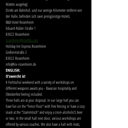
Matten ausgelegt.
Direkt am Bahnhof, und nur wenige Kilometer entfernt von 
der Halle, befinden sich zwei preisgünstige Hotels:
B&B Hotel Rosenheim
Eduard-Rüber-Straße 1
83022 Rosenheim
rosenheim@hotelbb.com
Holiday Inn Express Rosenheim
Gießereistraße 2
83022 Rosenheim
info@hix-rosenheim.de
ENGLISH:
O’zwercht is!
A Fechtschul weekend with a variety of workshops on 
different weapons awaits you - Bavarian hospitality and 
Oktoberfest feeling included.
Three halls are at your disposal. In our large hall you can 
have fun on the “Fence Floor” with free fencing or have a cozy 
snack at the “Stammtisch” and enjoy a (non-alcoholic!) beer 
or two. In the small hall next door, various workshops are 
offered by various coaches. We also have a hall with mats, 